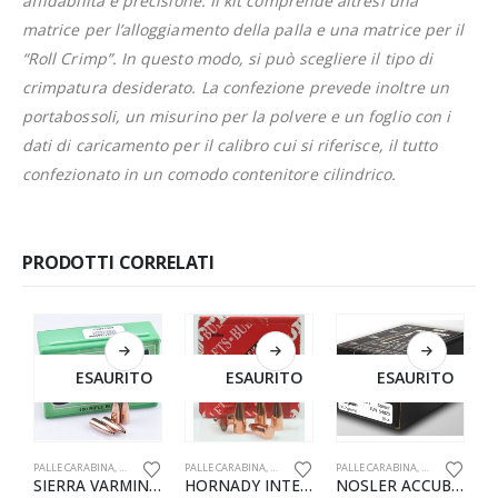
affidabilità e precisione. Il kit comprende altresì una
matrice per l’alloggiamento della palla e una matrice per il
“Roll Crimp”. In questo modo, si può scegliere il tipo di
crimpatura desiderato. La confezione prevede inoltre un
portabossoli, un misurino per la polvere e un foglio con i
dati di caricamento per il calibro cui si riferisce, il tutto
confezionato in un comodo contenitore cilindrico.
PRODOTTI CORRELATI
ESAURITO
ESAURITO
ESAURITO
PALLE CARABINA
,
RICARICA
PALLE CARABINA
,
RICARICA
PALLE CARABINA
,
RICARICA
P
SIERRA VARMINTER CAL 22C .223 40 GR. HORNET CONF. DA 100 PZ.
HORNADY INTERLOCK CAL 9.3 .366 286 GR. SP-RP CONF.DA 50 PZ.
NOSLER ACCUBOND CAL.30 .308 180 GR. CONF. DA 50 PZ.