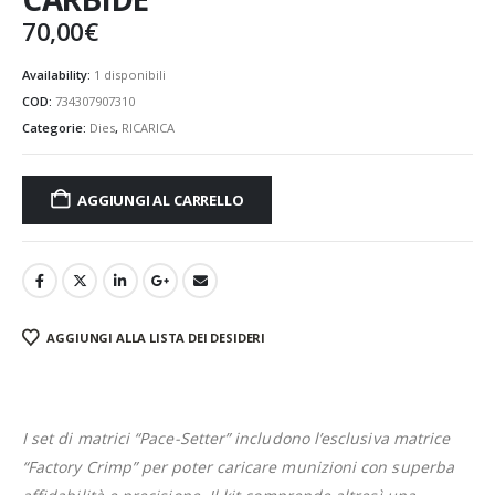
70,00
€
Availability:
1 disponibili
COD:
734307907310
Categorie:
Dies
,
RICARICA
AGGIUNGI AL CARRELLO
AGGIUNGI ALLA LISTA DEI DESIDERI
I set di matrici “Pace-Setter” includono l’esclusiva matrice
“Factory Crimp” per poter caricare munizioni con superba