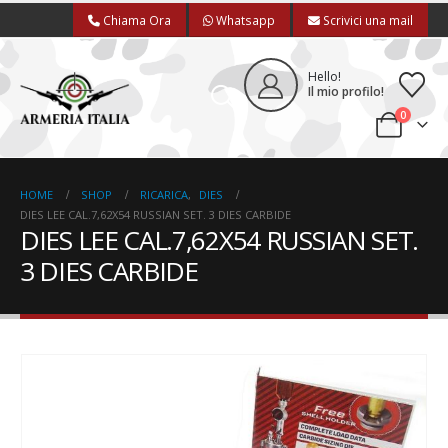
Chiama Ora
Whatsapp
Scrivici una mail
Hello!
Il mio profilo!
0
HOME
SHOP
RICARICA
,
DIES
DIES LEE CAL.7,62X54 RUSSIAN SET. 3 DIES CARBIDE
DIES LEE CAL.7,62X54 RUSSIAN SET.
3 DIES CARBIDE