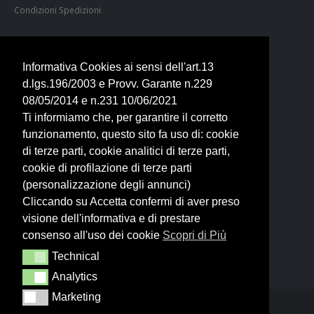
Condizioni Spedizioni
ORARI & CONTATTI
Tel. 0744 400401
Informativa Cookies ai sensi dell'art.13
+39 351 6192900
d.lgs.196/2003 e Provv. Garante n.229
armeriaitalia@libero.it
08/05/2014 e n.231 10/06/2021
LUN 15:30 - 19:30
Ti informiamo che, per garantire il corretto
Dal MAR al SAB
funzionamento, questo sito fa uso di: cookie
9:00 - 13:00 | 15:30 - 19:30
Domenica chiuso
di terze parti, cookie analitici di terze parti,
cookie di profilazione di terze parti
ARMERIA ITALIA SRL
(personalizzazione degli annunci)
Cliccando su Accetta confermi di aver preso
Via B. Brin, 74 - TERNI - ITALIA
visione dell'informativa e di prestare
P.IVA 01649090550
N.REA TR-113722
consenso all'uso dei cookie
Scopri di Più
C.SOCIALE € 10.000,00
Technical
Technical
Analytics
Analytics
Marketing
Marketing