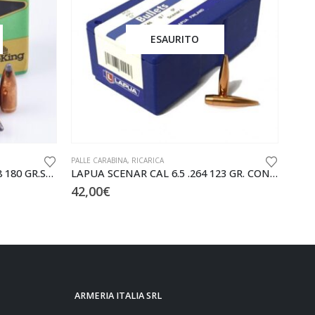
ESAURITO
PALLE CARABINA
,
RICARICA
PALLE
SIERRA GAME KING CAL 30 .308 180 GR.SBT CONF.DA 100PZ
LAPUA SCENAR CAL 6.5 .264 123 GR. CONF. DA 100 PZ.
42,00
€
51,
ARMERIA ITALIA SRL