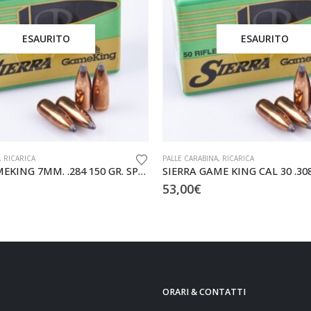
ESAURITO
ESAURITO
,
RICARICA
PALLE CARABINA
,
RICARICA
SIERRA GAMEKING 7MM. .284 150 GR. SPITZER CONF DA 100 PZ.
53,00
€
ORARI & CONTATTI