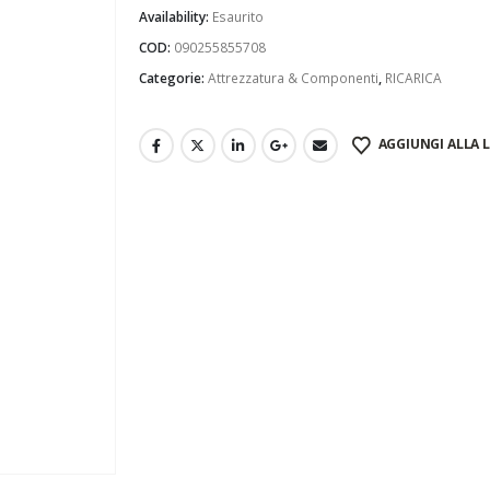
Availability:
Esaurito
COD:
090255855708
Categorie:
Attrezzatura & Componenti
,
RICARICA
AGGIUNGI ALLA L