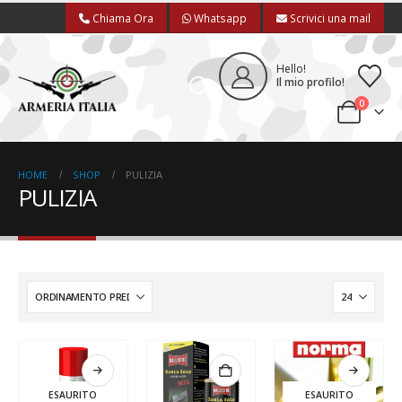
Chiama Ora
Whatsapp
Scrivici una mail
Hello!
Il mio profilo!
0
HOME
SHOP
PULIZIA
PULIZIA
ESAURITO
ESAURITO