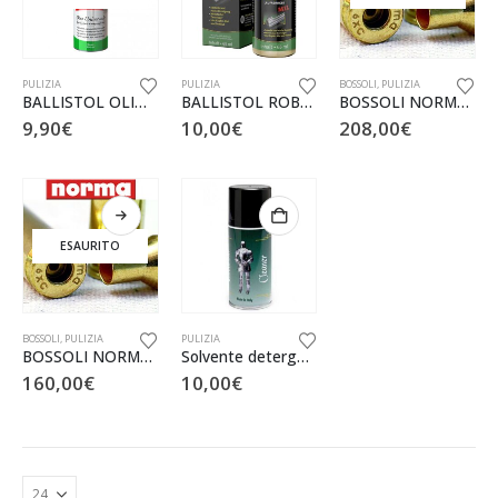
PULIZIA
PULIZIA
BOSSOLI
,
PULIZIA
BALLISTOL OLIO UNIVERSALE SPRAY 200 ML
BALLISTOL ROBLA SOLVENTE SOLO MIL | LIQUIDO 65 ML
BOSSOLI NORMA 338 LAPUA MAG. 50 PZ
9,90
€
10,00
€
208,00
€
ESAURITO
BOSSOLI
,
PULIZIA
PULIZIA
BOSSOLI NORMA 7MM REM. MAG. 100 PZ
Solvente detergente EXCALIBUR
160,00
€
10,00
€