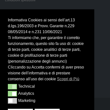
Condizioni Spedizioni
ORARI & CONTATTI
Tel. 0744 400401
Informativa Cookies ai sensi dell'art.13
+39 351 6192900
d.lgs.196/2003 e Provv. Garante n.229
armeriaitalia@libero.it
08/05/2014 e n.231 10/06/2021
LUN 15:30 - 19:30
Ti informiamo che, per garantire il corretto
Dal MAR al SAB
funzionamento, questo sito fa uso di: cookie
9:00 - 13:00 | 15:30 - 19:30
Domenica chiuso
di terze parti, cookie analitici di terze parti,
cookie di profilazione di terze parti
ARMERIA ITALIA SRL
(personalizzazione degli annunci)
Cliccando su Accetta confermi di aver preso
Via B. Brin, 74 - TERNI - ITALIA
visione dell'informativa e di prestare
P.IVA 01649090550
N.REA TR-113722
consenso all'uso dei cookie
Scopri di Più
C.SOCIALE € 10.000,00
Technical
Technical
Analytics
Analytics
Marketing
Marketing
© Copyright 2025 All Rights Reserved.