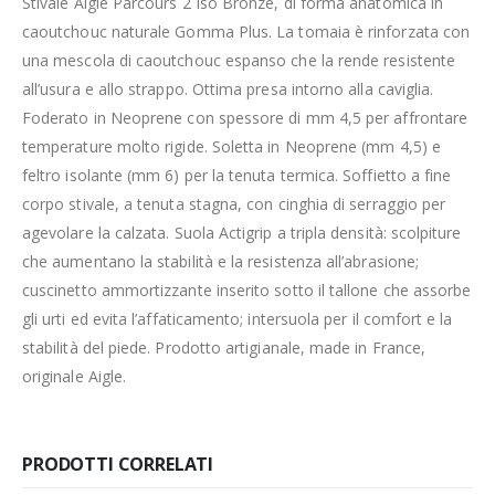
Stivale Aigle Parcours 2 Iso Bronze, di forma anatomica in
caoutchouc naturale Gomma Plus. La tomaia è rinforzata con
una mescola di caoutchouc espanso che la rende resistente
all’usura e allo strappo. Ottima presa intorno alla caviglia.
Foderato in Neoprene con spessore di mm 4,5 per affrontare
temperature molto rigide. Soletta in Neoprene (mm 4,5) e
feltro isolante (mm 6) per la tenuta termica. Soffietto a fine
corpo stivale, a tenuta stagna, con cinghia di serraggio per
agevolare la calzata. Suola Actigrip a tripla densità: scolpiture
che aumentano la stabilità e la resistenza all’abrasione;
cuscinetto ammortizzante inserito sotto il tallone che assorbe
gli urti ed evita l’affaticamento; intersuola per il comfort e la
stabilità del piede. Prodotto artigianale, made in France,
originale Aigle.
PRODOTTI CORRELATI