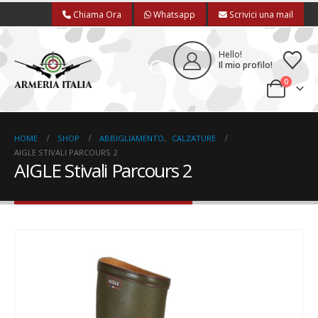
Chiama Ora
Whatsapp
Scrivici una mail
Hello!
Il mio profilo!
0
HOME
SHOP
ABBIGLIAMENTO
,
CALZATURE
AIGLE STIVALI PARCOURS 2
AIGLE Stivali Parcours 2