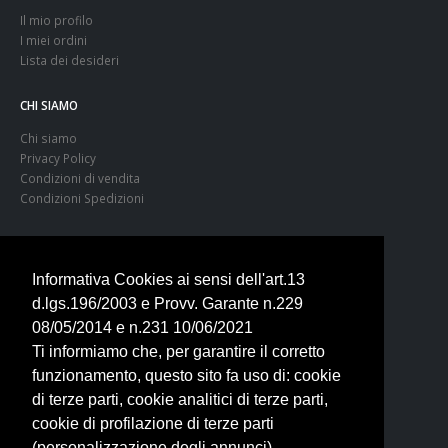
Il mio profilo
I miei ordini
Lista dei desideri
CHI SIAMO
Chi siamo
Privacy Policy
Condizioni di vendita
Condizioni Spedizioni
ORARI & CONTATTI
Tel. 0744 400401
Informativa Cookies ai sensi dell'art.13
+39 351 6192900
d.lgs.196/2003 e Provv. Garante n.229
armeriaitalia@libero.it
08/05/2014 e n.231 10/06/2021
LUN 15:30 - 19:30
Ti informiamo che, per garantire il corretto
Dal MAR al SAB
funzionamento, questo sito fa uso di: cookie
9:00 - 13:00 | 15:30 - 19:30
Domenica chiuso
di terze parti, cookie analitici di terze parti,
cookie di profilazione di terze parti
ARMERIA ITALIA SRL
(personalizzazione degli annunci)