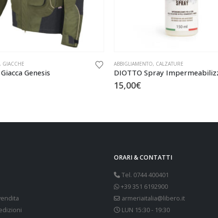
,
GIACCHE
ABBIGLIAMENTO
,
CALZATURE
iacca Genesis
DIOTTO Spray Impermeabiliz
15,00
€
ORARI & CONTATTI
Tel. 0744 400401
+39 351 6192900
vendita
armeriaitalia@libero.it
edizioni
LUN 15:30 - 19:30