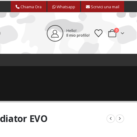
Chiama Ora
Whatsapp
Scrivici una mail
0
Hello!
Il mio profilo!
diator EVO