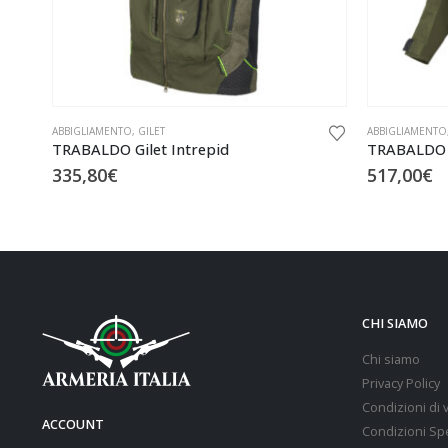
ABBIGLIAMENTO
,
GILET
ABBIGLIAMENTO
TRABALDO Gilet Intrepid
TRABALDO G
335,80
€
517,00
€
CHI SIAMO
Chi siamo
Privacy Policy
Condizioni di 
ACCOUNT
Condizioni Sp