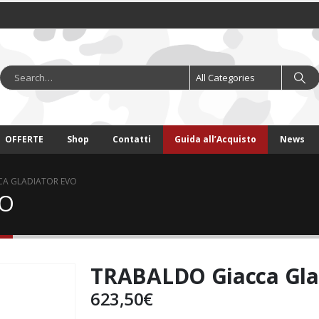
OFFERTE
Shop
Contatti
Guida all’Acquisto
News
CA GLADIATOR EVO
VO
TRABALDO Giacca Gla
623,50
€